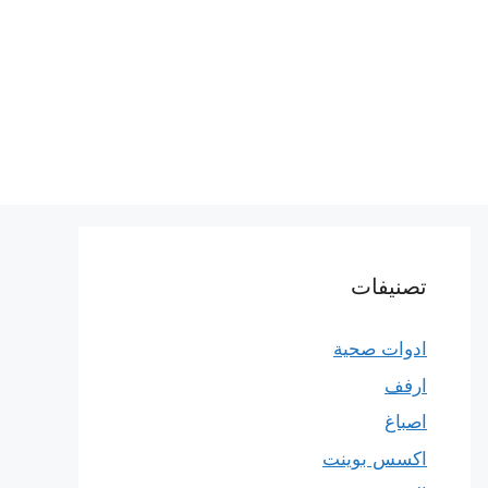
تصنيفات
ادوات صحية
ارفف
اصباغ
اكسس بوينت