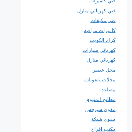
فني كاميرات
فني كهربائي منازل
فني مكيفات
كاميرات مراقبة
كراج الكويت
كهربائي سيارات
كهربائي منازل
محل عصير
محلات تلفونات
مصاعد
مطابخ المنيوم
مقوي سيرفس
مقوي شبكة
مكتب افراح