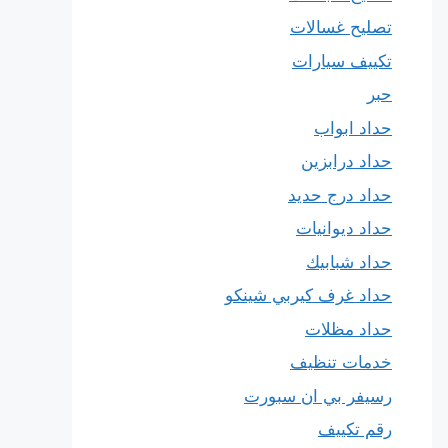
تصليح غسالات
تكييف سيارات
حبر
حداد ابواب
حداد درابزين
حداد درج حديد
حداد ديوانيات
حداد شبابيك
حداد غرف كيربي شينكو
حداد مظلات
خدمات تنظيف
رسيفر بي ان سبورت
رقم تكييف