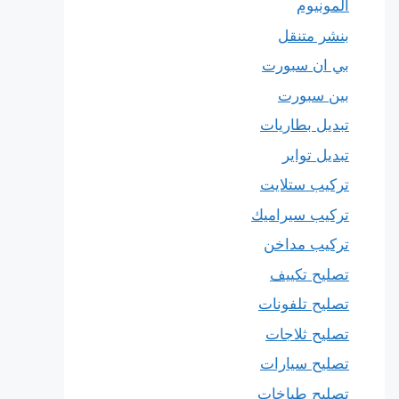
المونيوم
بنشر متنقل
بي ان سبورت
بين سبورت
تبديل بطاريات
تبديل تواير
تركيب ستلايت
تركيب سيراميك
تركيب مداخن
تصليح تكييف
تصليح تلفونات
تصليح ثلاجات
تصليح سيارات
تصليح طباخات