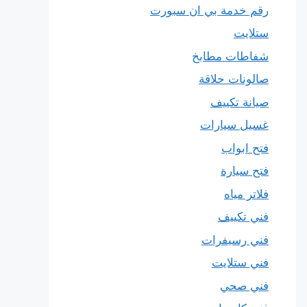
رقم خدمة بي ان سبورت
ستلايت
شفاطات مطابخ
صالونات حلاقة
صيانة تكييف
غسيل سيارات
فتح ابواب
فتح سيارة
فلاتر مياه
فني تكييف
فني رسيفرات
فني ستلايت
فني صحي