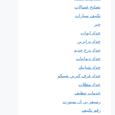
تصليح غسالات
تكييف سيارات
حبر
حداد ابواب
حداد درابزين
حداد درج حديد
حداد ديوانيات
حداد شبابيك
حداد غرف كيربي شينكو
حداد مظلات
خدمات تنظيف
رسيفر بي ان سبورت
رقم تكييف