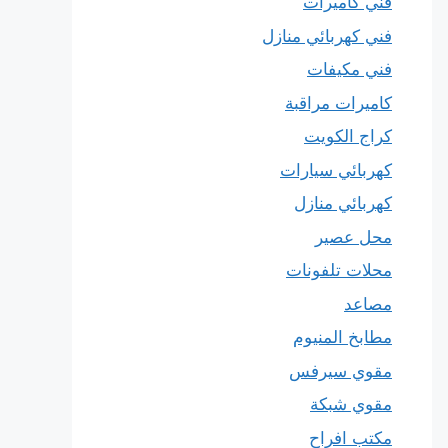
فني كاميرات
فني كهربائي منازل
فني مكيفات
كاميرات مراقبة
كراج الكويت
كهربائي سيارات
كهربائي منازل
محل عصير
محلات تلفونات
مصاعد
مطابخ المنيوم
مقوي سيرفس
مقوي شبكة
مكتب افراح