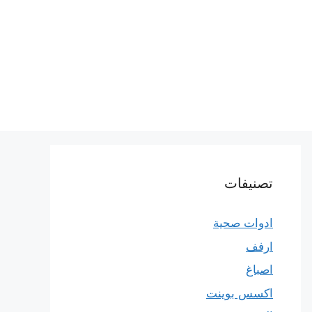
تصنيفات
ادوات صحية
ارفف
اصباغ
اكسس بوينت