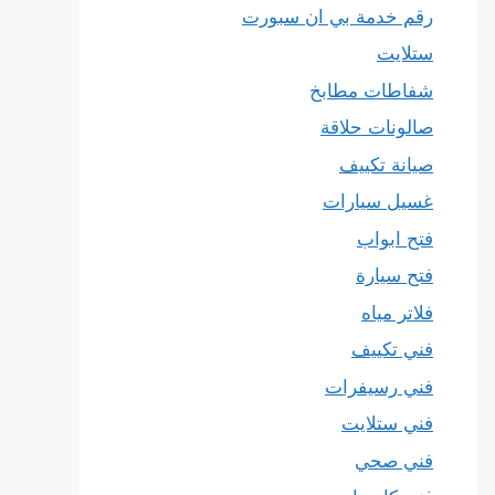
رقم خدمة بي ان سبورت
ستلايت
شفاطات مطابخ
صالونات حلاقة
صيانة تكييف
غسيل سيارات
فتح ابواب
فتح سيارة
فلاتر مياه
فني تكييف
فني رسيفرات
فني ستلايت
فني صحي