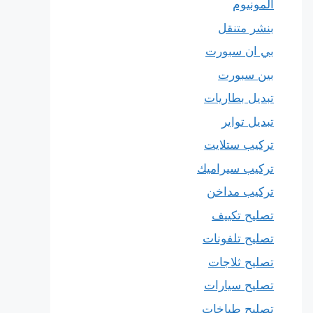
المونيوم
بنشر متنقل
بي ان سبورت
بين سبورت
تبديل بطاريات
تبديل تواير
تركيب ستلايت
تركيب سيراميك
تركيب مداخن
تصليح تكييف
تصليح تلفونات
تصليح ثلاجات
تصليح سيارات
تصليح طباخات