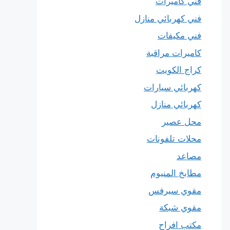
فني كاميرات
فني كهربائي منازل
فني مكيفات
كاميرات مراقبة
كراج الكويت
كهربائي سيارات
كهربائي منازل
محل عصير
محلات تلفونات
مصاعد
مطابخ المنيوم
مقوي سيرفس
مقوي شبكة
مكتب افراح