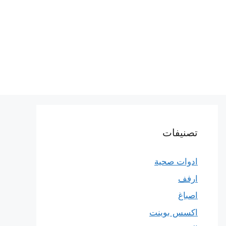
تصنيفات
ادوات صحية
ارفف
اصباغ
اكسس بوينت