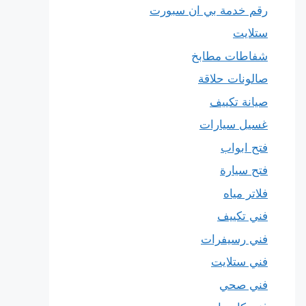
رقم خدمة بي ان سبورت
ستلايت
شفاطات مطابخ
صالونات حلاقة
صيانة تكييف
غسيل سيارات
فتح ابواب
فتح سيارة
فلاتر مياه
فني تكييف
فني رسيفرات
فني ستلايت
فني صحي