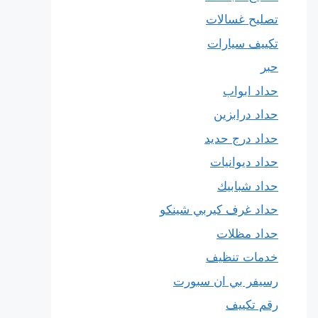
تصليح غسالات
تكييف سيارات
حبر
حداد ابواب
حداد درابزين
حداد درج حديد
حداد ديوانيات
حداد شبابيك
حداد غرف كيربي شينكو
حداد مظلات
خدمات تنظيف
رسيفر بي ان سبورت
رقم تكييف