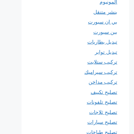
المونيوم
بنشر متنقل
بي ان سبورت
بين سبورت
تبديل بطاريات
تبديل تواير
تركيب ستلايت
تركيب سيراميك
تركيب مداخن
تصليح تكييف
تصليح تلفونات
تصليح ثلاجات
تصليح سيارات
تصليح طباخات