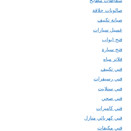
شفاطات مطابخ
صالونات حلاقة
صيانة تكييف
غسيل سيارات
فتح ابواب
فتح سيارة
فلاتر مياه
فني تكييف
فني رسيفرات
فني ستلايت
فني صحي
فني كاميرات
فني كهربائي منازل
فني مكيفات