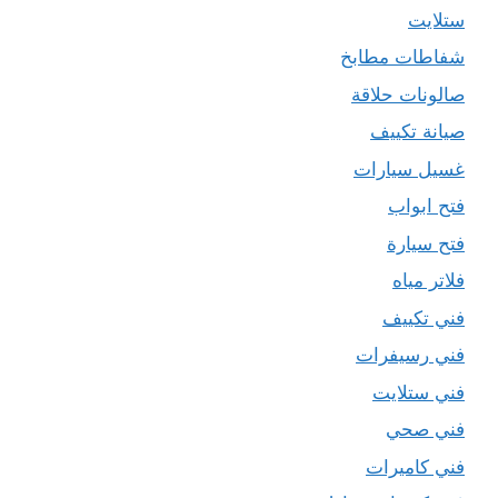
ستلايت
شفاطات مطابخ
صالونات حلاقة
صيانة تكييف
غسيل سيارات
فتح ابواب
فتح سيارة
فلاتر مياه
فني تكييف
فني رسيفرات
فني ستلايت
فني صحي
فني كاميرات