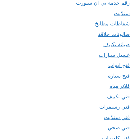
رقم خدمة بي ان سبورت
ستلايت
شفاطات مطابخ
صالونات حلاقة
صيانة تكييف
غسيل سيارات
فتح ابواب
فتح سيارة
فلاتر مياه
فني تكييف
فني رسيفرات
فني ستلايت
فني صحي
فني كاميرات