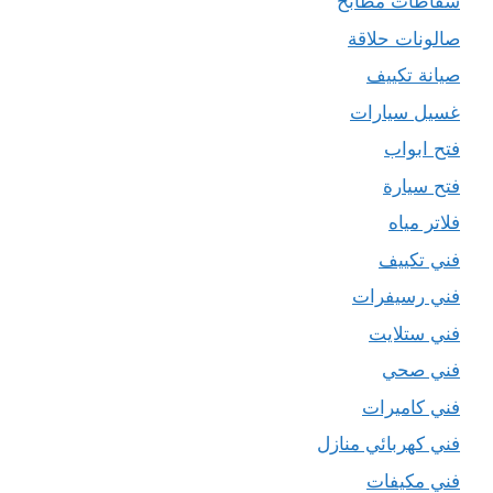
شفاطات مطابخ
صالونات حلاقة
صيانة تكييف
غسيل سيارات
فتح ابواب
فتح سيارة
فلاتر مياه
فني تكييف
فني رسيفرات
فني ستلايت
فني صحي
فني كاميرات
فني كهربائي منازل
فني مكيفات