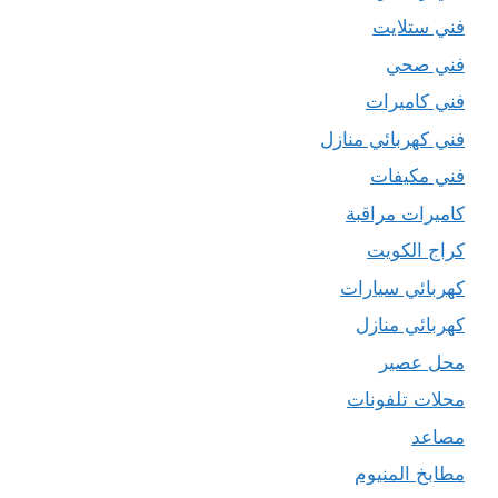
فني ستلايت
فني صحي
فني كاميرات
فني كهربائي منازل
فني مكيفات
كاميرات مراقبة
كراج الكويت
كهربائي سيارات
كهربائي منازل
محل عصير
محلات تلفونات
مصاعد
مطابخ المنيوم