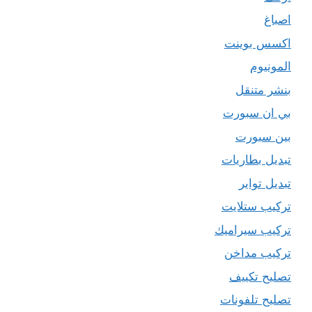
اصباغ
اكسس بوينت
المونيوم
بنشر متنقل
بي ان سبورت
بين سبورت
تبديل بطاريات
تبديل تواير
تركيب ستلايت
تركيب سيراميك
تركيب مداخن
تصليح تكييف
تصليح تلفونات