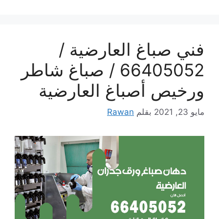
فني صباغ العارضية /
66405052 / صباغ شاطر
ورخيص أصباغ العارضية
مايو 23, 2021
بقلم
Rawan