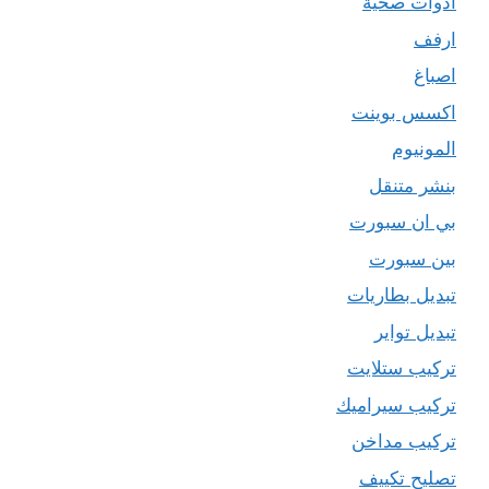
ادوات صحية
ارفف
اصباغ
اكسس بوينت
المونيوم
بنشر متنقل
بي ان سبورت
بين سبورت
تبديل بطاريات
تبديل تواير
تركيب ستلايت
تركيب سيراميك
تركيب مداخن
تصليح تكييف