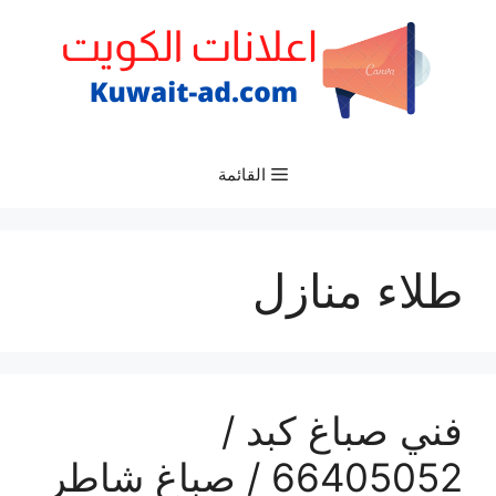
نتقل
لى
لمحتوى
القائمة
طلاء منازل
فني صباغ كبد /
66405052 / صباغ شاطر