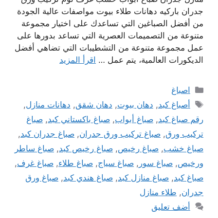
جدران باركيه دهانات طلاء بيوت مواصفات عالية الجودة
من أفضل الصباغين التي تساعدك على اختيار مجموعة
متنوعة من التصميمات العصرية التي تساعد بدورها على
عمل مجموعة متنوعة من التشطيبات التي تضاهي أفضل
الديكورات العالمية، يتم عمل …
اقرأ المزيد
التصنيفات
اصباغ
الوسوم
أصباغ كبد
,
دهان بيوت
,
دهان شقق
,
دهانات منازل
,
رقم صباغ كبد
,
صباغ أبواب
,
صباغ باكستاني كبد
,
صباغ
تركيب ورق
,
صباغ تركيب ورق جدران
,
صباغ جدران كبد
,
صباغ خشب
,
صباغ رخيص
,
صباغ رخيص كبد
,
صباغ ساطر
ورخيص
,
صباغ سور
,
صباغ سياج
,
صباغ طلاء
,
صباغ غرف
,
صباغ كبد
,
صباغ منازل كبد
,
صباغ هندي كبد
,
صباغ ورق
جدران
,
طلاء منازل
أضف تعليق