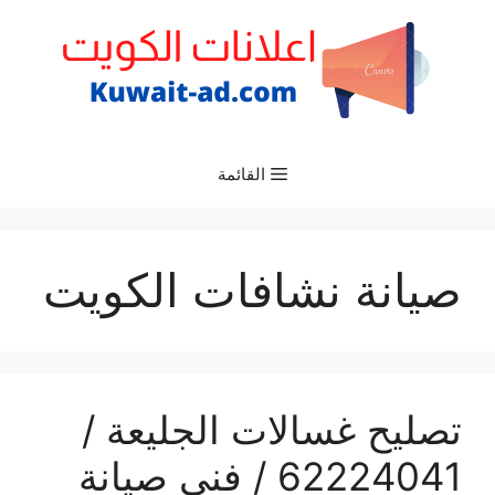
نتقل
لى
لمحتوى
القائمة
صيانة نشافات الكويت
تصليح غسالات الجليعة /
62224041 / فني صيانة