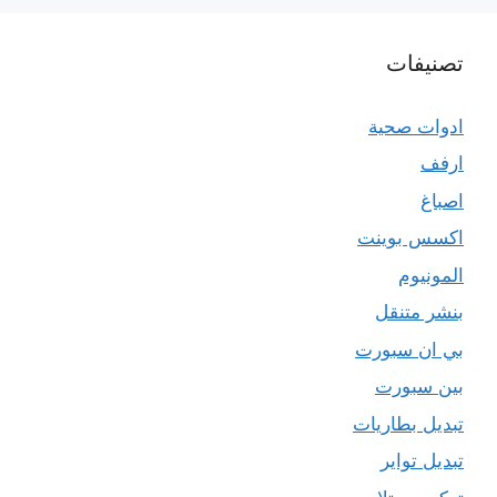
تصنيفات
ادوات صحية
ارفف
اصباغ
اكسس بوينت
المونيوم
بنشر متنقل
بي ان سبورت
بين سبورت
تبديل بطاريات
تبديل تواير