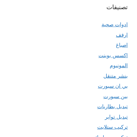
تصنيفات
ادوات صحية
ارفف
اصباغ
اكسس بوينت
المونيوم
بنشر متنقل
بي ان سبورت
بين سبورت
تبديل بطاريات
تبديل تواير
تركيب ستلايت