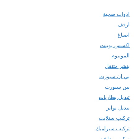
ادوات صحية
ارفف
اصباغ
اكسس بوينت
المونيوم
بنشر متنقل
بي ان سبورت
بين سبورت
تبديل بطاريات
تبديل تواير
تركيب ستلايت
تركيب سيراميك
تركيب مداخن