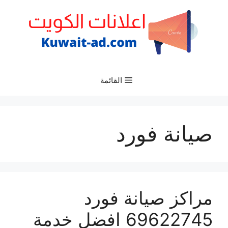
نتقل
لى
لمحتوى
القائمة
صيانة فورد
مراكز صيانة فورد
69622745 افضل خدمة