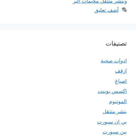
وبنشر متنقل مخيمات البر
أضف تعليق
تصنيفات
ادوات صحية
ارفف
اصباغ
اكسس بوينت
المونيوم
بنشر متنقل
بي ان سبورت
بين سبورت