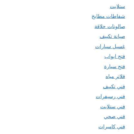
ستلايت
شفاطات مطابخ
صالونات حلاقة
صيانة تكييف
غسيل سيارات
فتح ابواب
فتح سيارة
فلاتر مياه
فني تكييف
فني رسيفرات
فني ستلايت
فني صحي
فني كاميرات