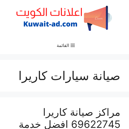
نتقل
لى
لمحتوى
القائمة
صيانة سيارات كاريرا
مراكز صيانة كاريرا
69622745 افضل خدمة