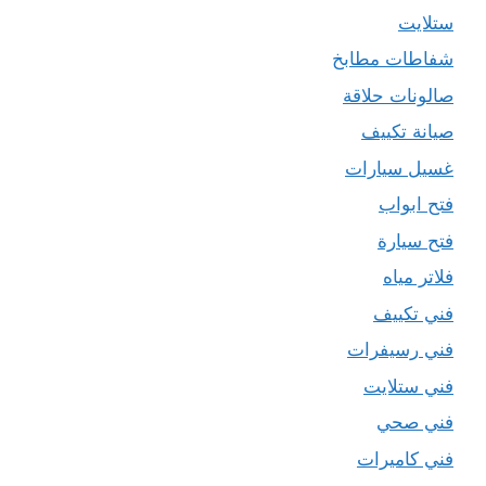
ستلايت
شفاطات مطابخ
صالونات حلاقة
صيانة تكييف
غسيل سيارات
فتح ابواب
فتح سيارة
فلاتر مياه
فني تكييف
فني رسيفرات
فني ستلايت
فني صحي
فني كاميرات