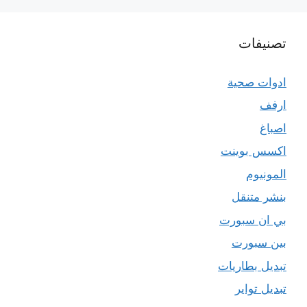
تصنيفات
ادوات صحية
ارفف
اصباغ
اكسس بوينت
المونيوم
بنشر متنقل
بي ان سبورت
بين سبورت
تبديل بطاريات
تبديل تواير