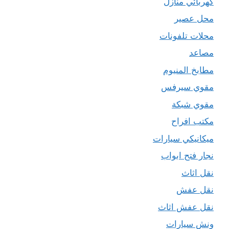
كهربائي منازل
محل عصير
محلات تلفونات
مصاعد
مطابخ المنيوم
مقوي سيرفس
مقوي شبكة
مكتب افراح
ميكانيكي سيارات
نجار فتح ابواب
نقل اثاث
نقل عفش
نقل عفش اثاث
ونش سيارات