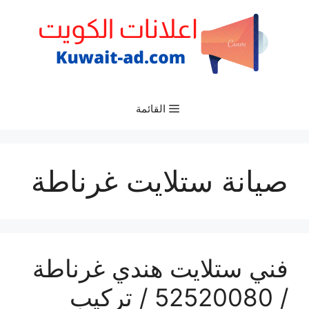
نتقل
لى
لمحتوى
القائمة
صيانة ستلايت غرناطة
فني ستلايت هندي غرناطة
/ 52520080 / تركيب