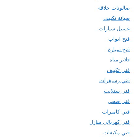
صالونات حلاقة
صيانة تكييف
غسيل سيارات
فتح ابواب
فتح سيارة
فلاتر مياه
فني تكييف
فني رسيفرات
فني ستلايت
فني صحي
فني كاميرات
فني كهربائي منازل
فني مكيفات