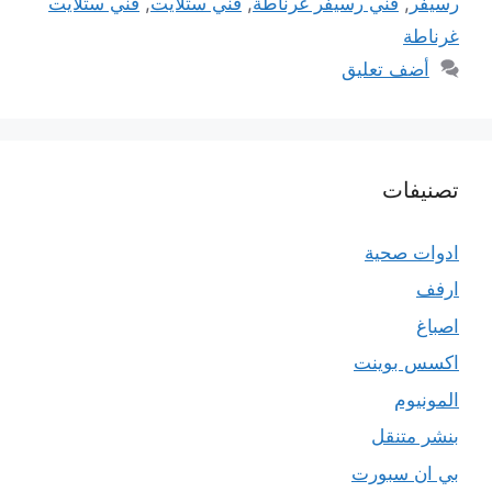
رسيفر
,
فني رسيفر غرناطة
,
فني ستلايت
,
فني ستلايت
غرناطة
أضف تعليق
تصنيفات
ادوات صحية
ارفف
اصباغ
اكسس بوينت
المونيوم
بنشر متنقل
بي ان سبورت