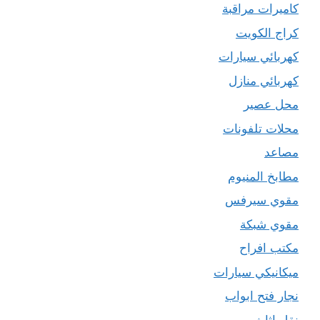
كاميرات مراقبة
كراج الكويت
كهربائي سيارات
كهربائي منازل
محل عصير
محلات تلفونات
مصاعد
مطابخ المنيوم
مقوي سيرفس
مقوي شبكة
مكتب افراح
ميكانيكي سيارات
نجار فتح ابواب
نقل اثاث