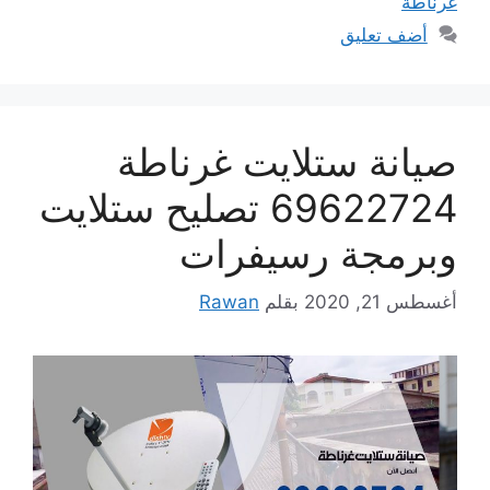
غرناطة
أضف تعليق
صيانة ستلايت غرناطة
69622724 تصليح ستلايت
وبرمجة رسيفرات
أغسطس 21, 2020
بقلم
Rawan