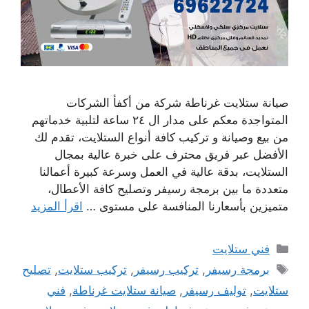
صيانة ستلايت غرناطة شركة من أكفأ الشركات
المتواجدة معكم على مدار ال ٢٤ ساعة لتلبية خدماتهم
من بيع وصيانة و تركيب كافة أنواع الستلايت، تقدم لك
الأفضل عبر فريق محترف على خبرة عالية بمجال
الستلايت، بدقة عالية في العمل وسرعة كبيرة أعمالنا
متعددة ما بين برمجة رسيفر وتصليح كافة الأعطال،
متميزين بأسعارنا المنافسة على مستوى …
اقرأ المزيد
التصنيفات
فني ستلايت
الوسوم
برمجة رسيفر
,
تركيب رسيفر
,
تركيب ستلايت
,
تصليح
ستلايت
,
توليف رسيفر
,
صيانة ستلايت غرناطة
,
فني