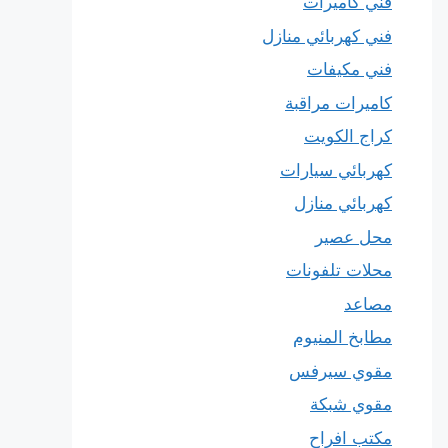
فني كاميرات
فني كهربائي منازل
فني مكيفات
كاميرات مراقبة
كراج الكويت
كهربائي سيارات
كهربائي منازل
محل عصير
محلات تلفونات
مصاعد
مطابخ المنيوم
مقوي سيرفس
مقوي شبكة
مكتب افراح