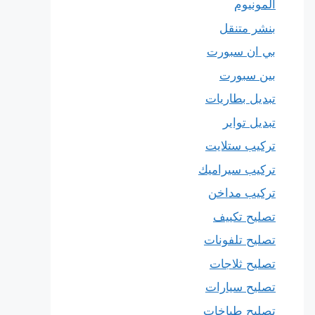
المونيوم
بنشر متنقل
بي ان سبورت
بين سبورت
تبديل بطاريات
تبديل تواير
تركيب ستلايت
تركيب سيراميك
تركيب مداخن
تصليح تكييف
تصليح تلفونات
تصليح ثلاجات
تصليح سيارات
تصليح طباخات