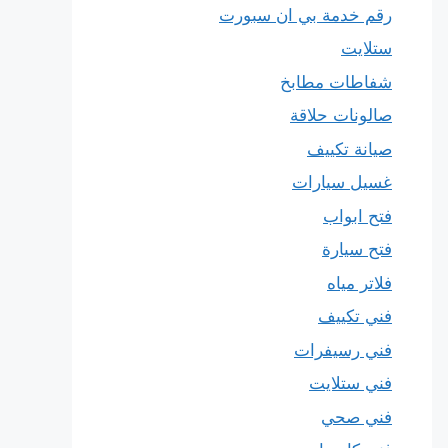
رقم خدمة بي ان سبورت
ستلايت
شفاطات مطابخ
صالونات حلاقة
صيانة تكييف
غسيل سيارات
فتح ابواب
فتح سيارة
فلاتر مياه
فني تكييف
فني رسيفرات
فني ستلايت
فني صحي