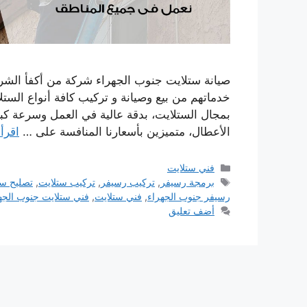
خدماتهم من بيع وصيانة و تركيب كافة أنواع الس
بمجال الستلايت، بدقة عالية في العمل وسرعة كبي
الأعطال، متميزين بأسعارنا المنافسة على …
اقرأ 
التصنيفات
فني ستلايت
الوسوم
برمجة رسيفر
,
تركيب رسيفر
,
تركيب ستلايت
,
تصليح ست
رسيفر جنوب الجهراء
,
فني ستلايت
,
فني ستلايت جنوب الجه
أضف تعليق