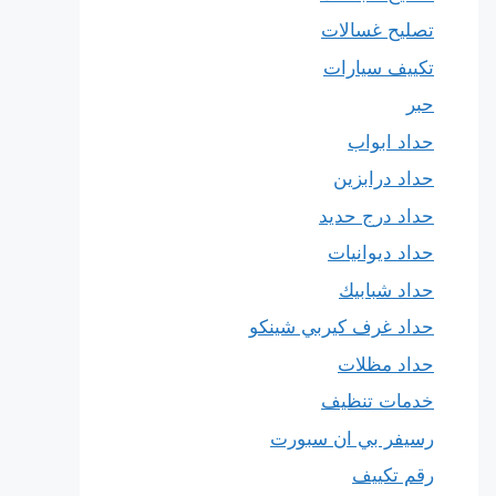
تصليح غسالات
تكييف سيارات
حبر
حداد ابواب
حداد درابزين
حداد درج حديد
حداد ديوانيات
حداد شبابيك
حداد غرف كيربي شينكو
حداد مظلات
خدمات تنظيف
رسيفر بي ان سبورت
رقم تكييف