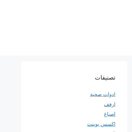
تصنيفات
ادوات صحية
ارفف
اصباغ
اكسس بوينت