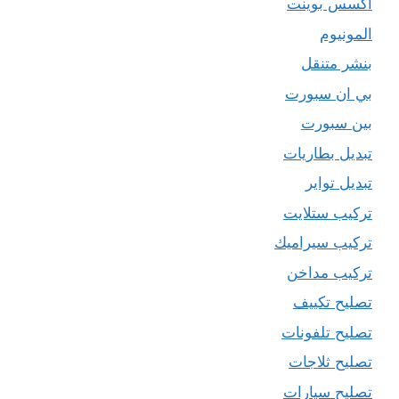
اكسس بوينت
المونيوم
بنشر متنقل
بي ان سبورت
بين سبورت
تبديل بطاريات
تبديل تواير
تركيب ستلايت
تركيب سيراميك
تركيب مداخن
تصليح تكييف
تصليح تلفونات
تصليح ثلاجات
تصليح سيارات