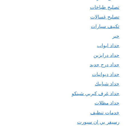
تصليح طباخات
تصليح غسالات
تكييف سيارات
حبر
حداد ابواب
حداد درابزين
حداد درج حديد
حداد ديوانيات
حداد شبابيك
حداد غرف كيربي شينكو
حداد مظلات
خدمات تنظيف
رسيفر بي ان سبورت