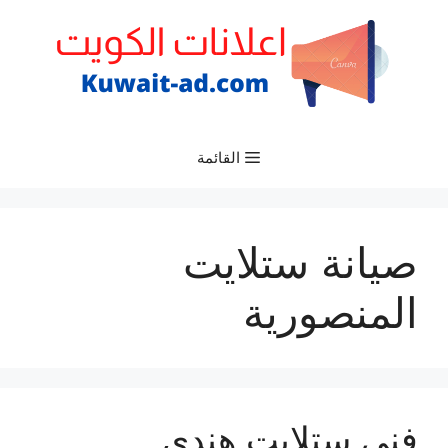
نتقل
لى
لمحتوى
القائمة
صيانة ستلايت
المنصورية
فني ستلايت هندي