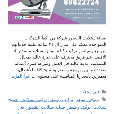
صيانة ستلايت القصور شركة من أكفأ الشركات
المتواجدة معكم على مدار ال ٢٤ ساعة لتلبية خدماتهم
من بيع وصيانة و تركيب كافة أنواع الستلايت، تقدم لك
الأفضل عبر فريق محترف على خبرة عالية بمجال
الستلايت، بدقة عالية في العمل وسرعة كبيرة أعمالنا
متعددة ما بين برمجة رسيفر وتصليح كافة الأعطال،
متميزين بأسعارنا المنافسة على مستوى …
اقرأ المزيد
التصنيفات
فني ستلايت
الوسوم
برمجة رسيفر
,
تركيب رسيفر
,
تركيب ستلايت
,
تصليح
ستلايت
,
توليف رسيفر
,
صيانة ستلايت القصور
,
فني