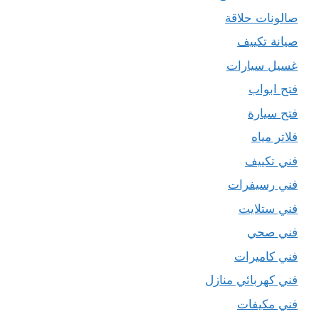
صالونات حلاقة
صيانة تكييف
غسيل سيارات
فتح ابواب
فتح سيارة
فلاتر مياه
فني تكييف
فني رسيفرات
فني ستلايت
فني صحي
فني كاميرات
فني كهربائي منازل
فني مكيفات