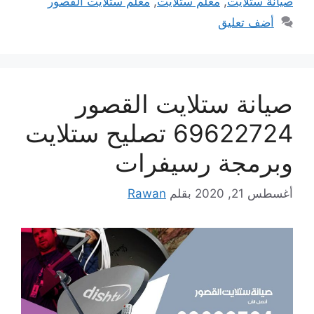
صيانة ستلايت
,
معلم ستلايت
,
معلم ستلايت القصور
أضف تعليق
صيانة ستلايت القصور
69622724 تصليح ستلايت
وبرمجة رسيفرات
أغسطس 21, 2020
بقلم
Rawan