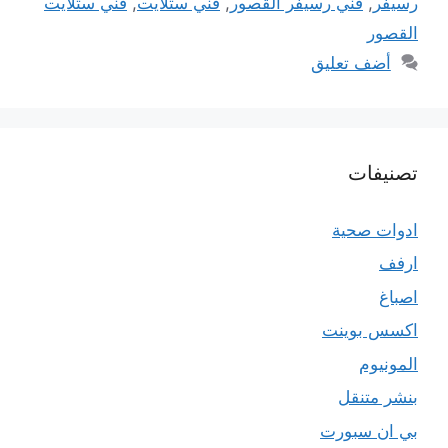
رسيفر
,
فني رسيفر القصور
,
فني ستلايت
,
فني ستلايت
القصور
أضف تعليق
تصنيفات
ادوات صحية
ارفف
اصباغ
اكسس بوينت
المونيوم
بنشر متنقل
بي ان سبورت