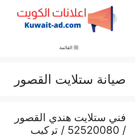
نتقل
لى
لمحتوى
القائمة
صيانة ستلايت القصور
فني ستلايت هندي القصور
/ 52520080 / تركيب