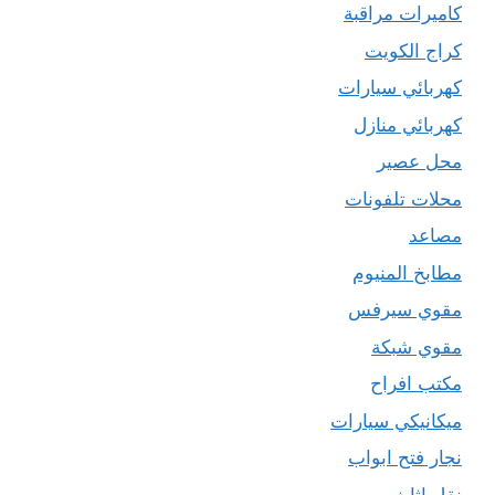
كاميرات مراقبة
كراج الكويت
كهربائي سيارات
كهربائي منازل
محل عصير
محلات تلفونات
مصاعد
مطابخ المنيوم
مقوي سيرفس
مقوي شبكة
مكتب افراح
ميكانيكي سيارات
نجار فتح ابواب
نقل اثاث