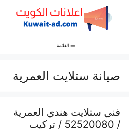
نتقل
لى
لمحتوى
القائمة
صيانة ستلايت العمرية
فني ستلايت هندي العمرية
/ 52520080 / تركيب