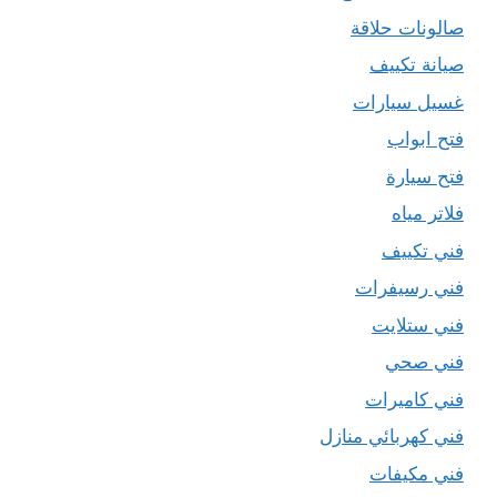
صالونات حلاقة
صيانة تكييف
غسيل سيارات
فتح ابواب
فتح سيارة
فلاتر مياه
فني تكييف
فني رسيفرات
فني ستلايت
فني صحي
فني كاميرات
فني كهربائي منازل
فني مكيفات