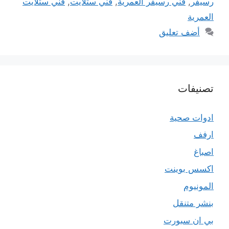
رسيفر
,
فني رسيفر العمرية
,
فني ستلايت
,
فني ستلايت
العمرية
أضف تعليق
تصنيفات
ادوات صحية
ارفف
اصباغ
اكسس بوينت
المونيوم
بنشر متنقل
بي ان سبورت