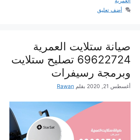
العمرية
أضف تعليق
صيانة ستلايت العمرية
69622724 تصليح ستلايت
وبرمجة رسيفرات
أغسطس 21, 2020
بقلم
Rawan