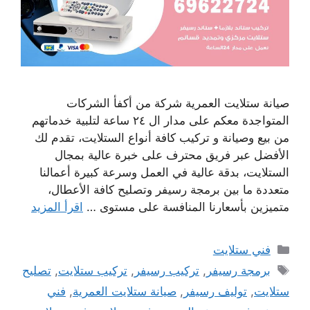
صيانة ستلايت العمرية شركة من أكفأ الشركات
المتواجدة معكم على مدار ال ٢٤ ساعة لتلبية خدماتهم
من بيع وصيانة و تركيب كافة أنواع الستلايت، تقدم لك
الأفضل عبر فريق محترف على خبرة عالية بمجال
الستلايت، بدقة عالية في العمل وسرعة كبيرة أعمالنا
متعددة ما بين برمجة رسيفر وتصليح كافة الأعطال،
متميزين بأسعارنا المنافسة على مستوى …
اقرأ المزيد
التصنيفات
فني ستلايت
الوسوم
برمجة رسيفر
,
تركيب رسيفر
,
تركيب ستلايت
,
تصليح
ستلايت
,
توليف رسيفر
,
صيانة ستلايت العمرية
,
فني