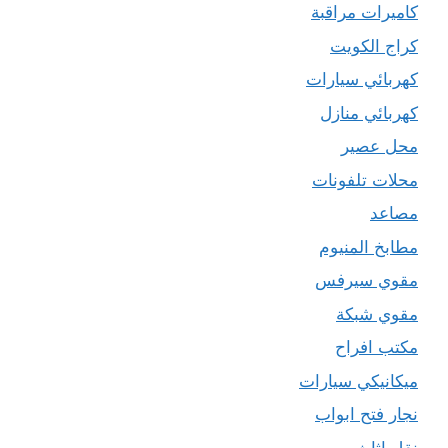
كاميرات مراقبة
كراج الكويت
كهربائي سيارات
كهربائي منازل
محل عصير
محلات تلفونات
مصاعد
مطابخ المنيوم
مقوي سيرفس
مقوي شبكة
مكتب افراح
ميكانيكي سيارات
نجار فتح ابواب
نقل اثاث