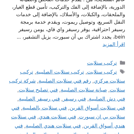
الدورية، بالإضافة إلى الفك والتركيب، تأمين قطع الغيار،
والملحقات، والكبلات، والأسلاك، بالإضافة إلى خدمات
النقل السريع، وتوصيل ريموت، ويقدم خدمة برمجة
رسيفر احترافية، يوفر رسيفر واي فاي، يومن رسيفر
bein، يجدد اشتراك بي أن سبورت، يزيل التشفير، …
اقرأ المزيد
التصنيفات
تركيب ستلايت
الوسوم
تركيب ستلايت
,
تركيب ستلايت الصليبية
,
تركيب
ستلايت مركزي
,
رقم فني ستلايت الصليبية
,
شركة تركيب
ستلايت
,
صيانة ستلايت الصليبية
,
فني تصليح ستلايت
,
فني دش الصليبية
,
فني رسيفر
,
فني رسيفر الصليبية
,
فني ستلايت أسواق القرين
,
فني ستلايت بالصليبية
,
فني
ستلايت بي ان سبورت
,
فني ستلايت هندي
,
فني ستلايت
هندي أسواق القرين
,
فني ستلايت هندي الصليبية
,
فني