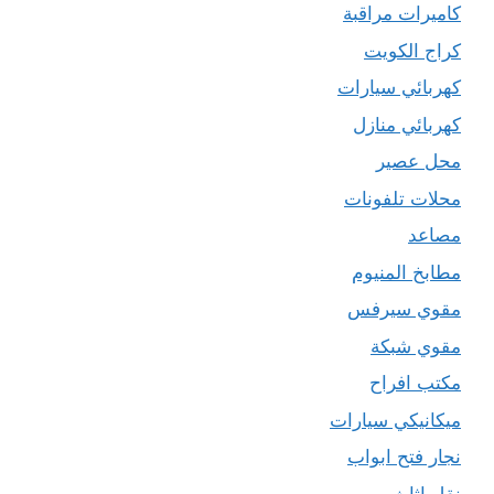
كاميرات مراقبة
كراج الكويت
كهربائي سيارات
كهربائي منازل
محل عصير
محلات تلفونات
مصاعد
مطابخ المنيوم
مقوي سيرفس
مقوي شبكة
مكتب افراح
ميكانيكي سيارات
نجار فتح ابواب
نقل اثاث