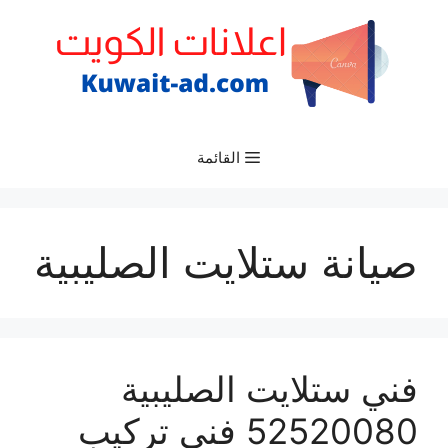
نتقل
لى
لمحتوى
القائمة
صيانة ستلايت الصليبية
فني ستلايت الصليبية
52520080 فني تركيب