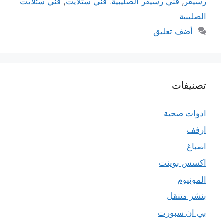
رسيفر
,
فني رسيفر الصليبية
,
فني ستلايت
,
فني ستلايت
الصليبية
أضف تعليق
تصنيفات
ادوات صحية
ارفف
اصباغ
اكسس بوينت
المونيوم
بنشر متنقل
بي ان سبورت