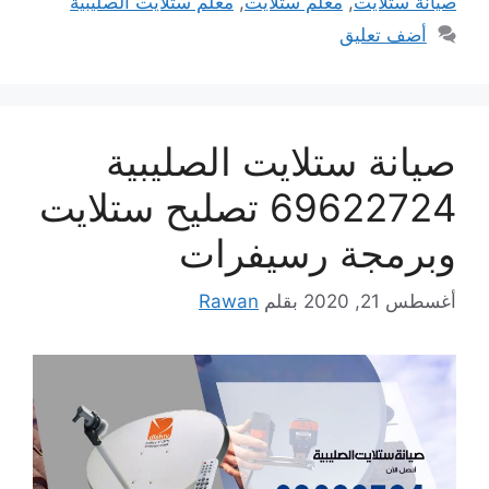
صيانة ستلايت
,
معلم ستلايت
,
معلم ستلايت الصليبية
أضف تعليق
صيانة ستلايت الصليبية
69622724 تصليح ستلايت
وبرمجة رسيفرات
أغسطس 21, 2020
بقلم
Rawan