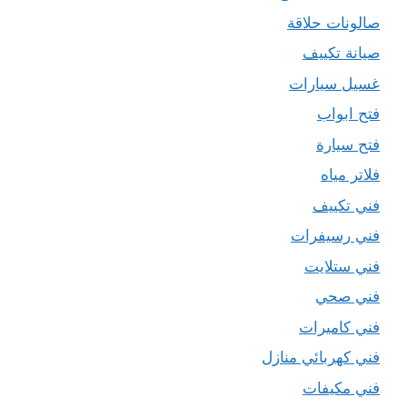
صالونات حلاقة
صيانة تكييف
غسيل سيارات
فتح ابواب
فتح سيارة
فلاتر مياه
فني تكييف
فني رسيفرات
فني ستلايت
فني صحي
فني كاميرات
فني كهربائي منازل
فني مكيفات