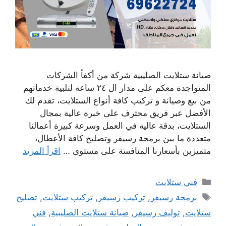
صيانة ستلايت الصليبية شركة من أكفأ الشركات
المتواجدة معكم على مدار ال ٢٤ ساعة لتلبية خدماتهم
من بيع وصيانة و تركيب كافة أنواع الستلايت، تقدم لك
الأفضل عبر فريق محترف على خبرة عالية بمجال
الستلايت، بدقة عالية في العمل وسرعة كبيرة أعمالنا
متعددة ما بين برمجة رسيفر وتصليح كافة الأعطال،
متميزين بأسعارنا المنافسة على مستوى …
اقرأ المزيد
التصنيفات
فني ستلايت
الوسوم
برمجة رسيفر
,
تركيب رسيفر
,
تركيب ستلايت
,
تصليح
ستلايت
,
توليف رسيفر
,
صيانة ستلايت الصليبية
,
فني