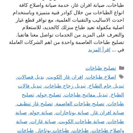
طباخات، صيانة افران غاز، خدمة صيانة واصلاح كافة
انواع الطباخات من خلال كوادر فنية متميزة وباستخدام
احدث الاساليب والتقنيات العلمية، مع توافر قطع غيار
اصلية مكفولة تعيد طباخ منزلك كالجديد، للاستعلام
والتعرف على المزيد من الخدمات تواصل معنا هاتفيا.
تصليح طباخات العاصمة واحدة من اهم الشركات العاملة
في …
اقرأ المزيد
التصنيفات
تصليح طباخات
الوسوم
اصلاح طباخات
,
افران غاز الكويت
,
بديل فصالات
,
تبديل جام الطباخ
,
تبديل زجاج طباخات
,
تبديل فالات
الطباخ
,
تبديل مفاتيح طباخات
,
تصليح جوله
,
تصليح
طباخات
,
تصليح طباخات العاصمة
,
تصليح غاز تنظيف
,
صيانة افران غاز
,
صيانة بوتاجازات
,
صيانة جوله
,
صيانة
طباخات
,
صيانة طباخات الكويت
,
صيانة غازات
,
صيانة
واصلاح طباخات
,
طباخات
,
طباخات بوتاجاز
,
طباخات