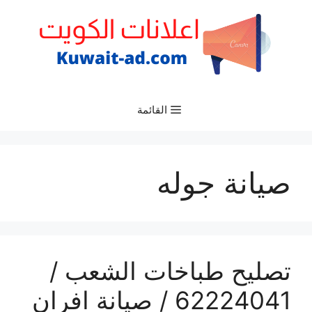
نتقل
لى
لمحتوى
القائمة
صيانة جوله
تصليح طباخات الشعب /
62224041 / صيانة افران