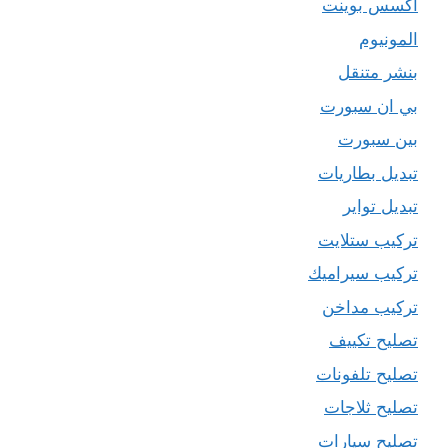
اكسس بوينت
المونيوم
بنشر متنقل
بي ان سبورت
بين سبورت
تبديل بطاريات
تبديل تواير
تركيب ستلايت
تركيب سيراميك
تركيب مداخن
تصليح تكييف
تصليح تلفونات
تصليح ثلاجات
تصليح سيارات