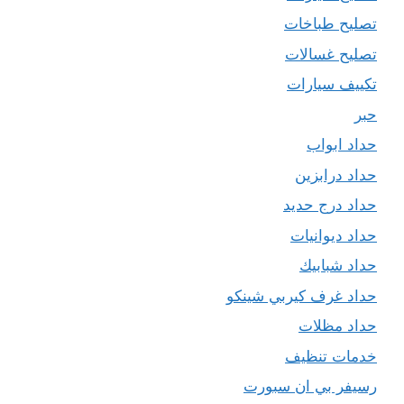
تصليح طباخات
تصليح غسالات
تكييف سيارات
حبر
حداد ابواب
حداد درابزين
حداد درج حديد
حداد ديوانيات
حداد شبابيك
حداد غرف كيربي شينكو
حداد مظلات
خدمات تنظيف
رسيفر بي ان سبورت