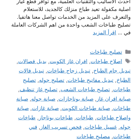
احدث الاساليب والتقنيات العلمية، مع توافر قطع غيار
اصلية مكفولة تعيد طباخ منزلك كالجديد، للاستعلام
والتعرف على المزيد من الخدمات تواصل معنا هاتفيا.
تصليح طباخات الشعب واحدة من اهم الشركات العاملة
في …
اقرأ المزيد
التصنيفات
تصليح طباخات
الوسوم
اصلاح طباخات
,
افران غاز الكويت
,
بديل فصالات
,
تبديل جام الطباخ
,
تبديل زجاج طباخات
,
تبديل فالات
الطباخ
,
تبديل مفاتيح طباخات
,
تصليح جوله
,
تصليح
طباخات
,
تصليح طباخات الشعب
,
تصليح غاز تنظيف
,
صيانة افران غاز
,
صيانة بوتاجازات
,
صيانة جوله
,
صيانة
طباخات
,
صيانة طباخات الكويت
,
صيانة غازات
,
صيانة
واصلاح طباخات
,
طباخات
,
طباخات بوتاجاز
,
طباخات
جوله
,
غسيل طباخات
,
فحص تسريب الغاز
,
فني
طباخات
,
مصليح طباخات