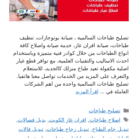
تصليح طباخات السالمية ، صيانة بوتوجازات، تنظيف
طباخات، صيانة افران غاز، خدمة صيانة واصلاح كافة
انواع الطباخات من خلال كوادر فنية متميزة وباستخدام
احدث الاساليب والتقنيات العلمية، مع توافر قطع غيار
اصلية مكفولة تعيد طباخ منزلك كالجديد، للاستعلام
والتعرف على المزيد من الخدمات تواصل معنا هاتفيا.
تصليح طباخات السالمية واحدة من اهم الشركات
العاملة في …
اقرأ المزيد
التصنيفات
تصليح طباخات
الوسوم
اصلاح طباخات
,
افران غاز الكويت
,
بديل فصالات
,
تبديل جام الطباخ
,
تبديل زجاج طباخات
,
تبديل فالات