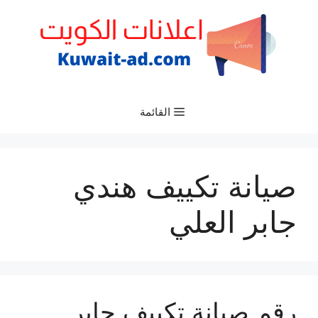
نتقل
لى
لمحتوى
القائمة
صيانة تكييف هندي
جابر العلي
رقم صيانة تكييف جابر