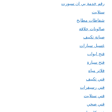
رقم خدمة بي ان سبورت
ستلايت
شفاطات مطابخ
صالونات حلاقة
صيانة تكييف
غسيل سيارات
فتح ابواب
فتح سيارة
فلاتر مياه
فني تكييف
فني رسيفرات
فني ستلايت
فني صحي