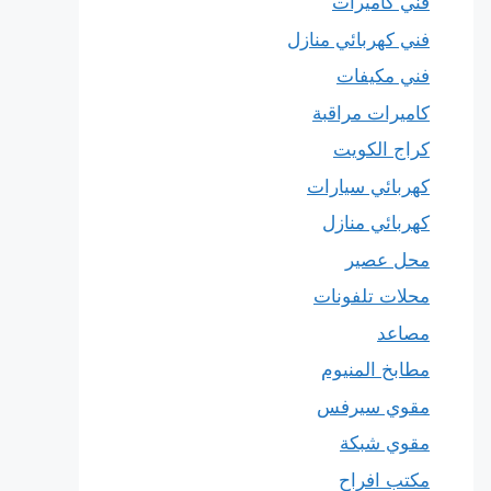
فني كاميرات
فني كهربائي منازل
فني مكيفات
كاميرات مراقبة
كراج الكويت
كهربائي سيارات
كهربائي منازل
محل عصير
محلات تلفونات
مصاعد
مطابخ المنيوم
مقوي سيرفس
مقوي شبكة
مكتب افراح