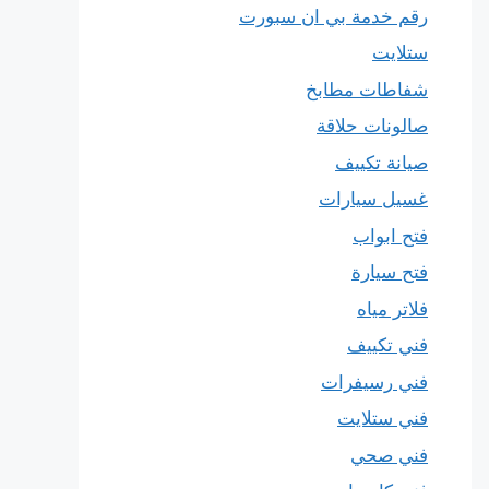
رقم خدمة بي ان سبورت
ستلايت
شفاطات مطابخ
صالونات حلاقة
صيانة تكييف
غسيل سيارات
فتح ابواب
فتح سيارة
فلاتر مياه
فني تكييف
فني رسيفرات
فني ستلايت
فني صحي