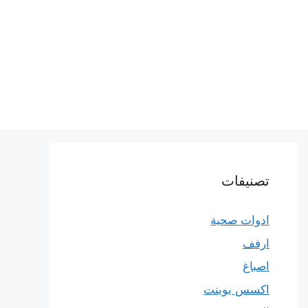
تصنيفات
ادوات صحية
ارفف
اصباغ
اكسس بوينت