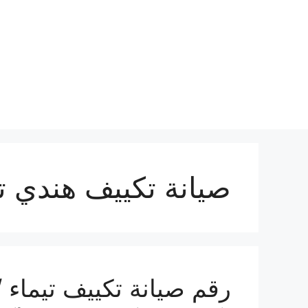
نتقل
لى
لمحتوى
صيانة تكييف هندي تي