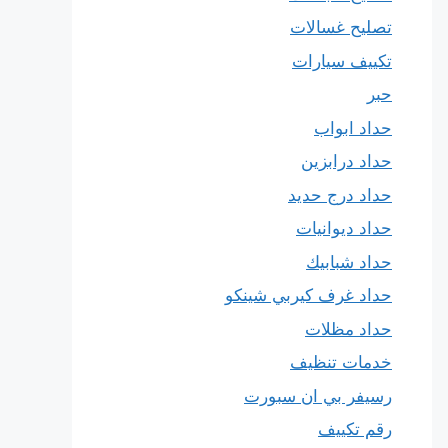
تصليح غسالات
تكييف سيارات
حبر
حداد ابواب
حداد درابزين
حداد درج حديد
حداد ديوانيات
حداد شبابيك
حداد غرف كيربي شينكو
حداد مظلات
خدمات تنظيف
رسيفر بي ان سبورت
رقم تكييف