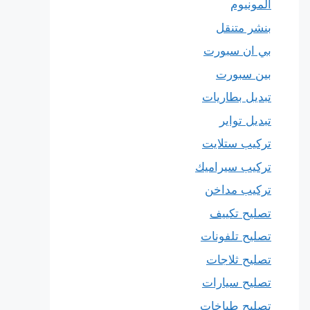
المونيوم
بنشر متنقل
بي ان سبورت
بين سبورت
تبديل بطاريات
تبديل تواير
تركيب ستلايت
تركيب سيراميك
تركيب مداخن
تصليح تكييف
تصليح تلفونات
تصليح ثلاجات
تصليح سيارات
تصليح طباخات