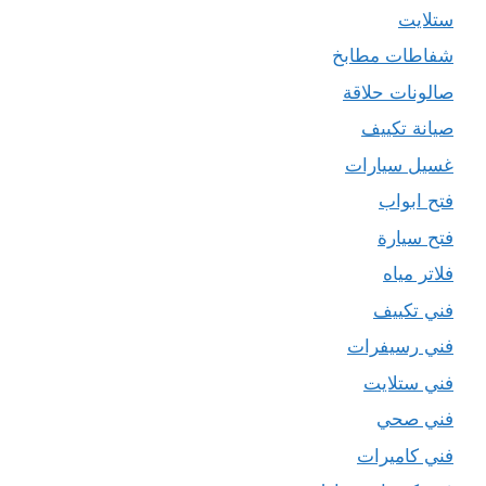
ستلايت
شفاطات مطابخ
صالونات حلاقة
صيانة تكييف
غسيل سيارات
فتح ابواب
فتح سيارة
فلاتر مياه
فني تكييف
فني رسيفرات
فني ستلايت
فني صحي
فني كاميرات