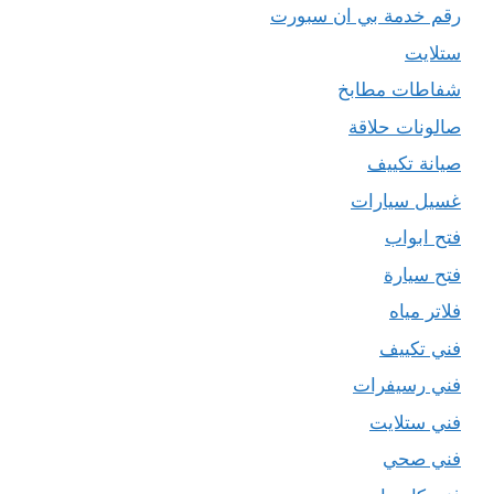
رقم خدمة بي ان سبورت
ستلايت
شفاطات مطابخ
صالونات حلاقة
صيانة تكييف
غسيل سيارات
فتح ابواب
فتح سيارة
فلاتر مياه
فني تكييف
فني رسيفرات
فني ستلايت
فني صحي