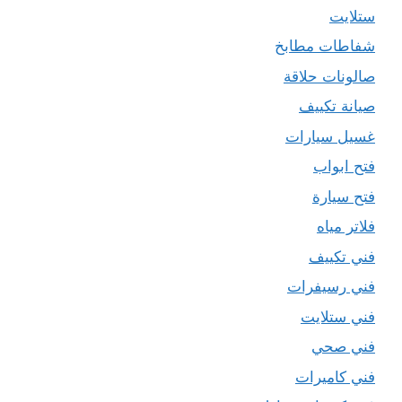
ستلايت
شفاطات مطابخ
صالونات حلاقة
صيانة تكييف
غسيل سيارات
فتح ابواب
فتح سيارة
فلاتر مياه
فني تكييف
فني رسيفرات
فني ستلايت
فني صحي
فني كاميرات