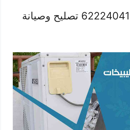
فني تكييف الصليبيخات 62224041 تصليح وصيانة