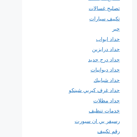
تصليح غسالات
تكييف سيارات
حبر
حداد ابواب
حداد درابزين
حداد درج حديد
حداد ديوانيات
حداد شبابيك
حداد غرف كيربي شينكو
حداد مظلات
خدمات تنظيف
رسيفر بي ان سبورت
رقم تكييف