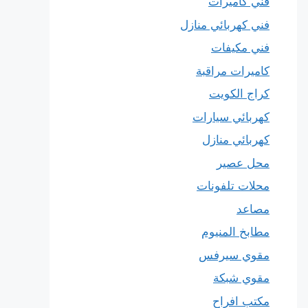
فني كاميرات
فني كهربائي منازل
فني مكيفات
كاميرات مراقبة
كراج الكويت
كهربائي سيارات
كهربائي منازل
محل عصير
محلات تلفونات
مصاعد
مطابخ المنيوم
مقوي سيرفس
مقوي شبكة
مكتب افراح