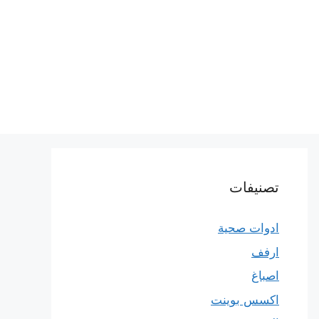
تصنيفات
ادوات صحية
ارفف
اصباغ
اكسس بوينت