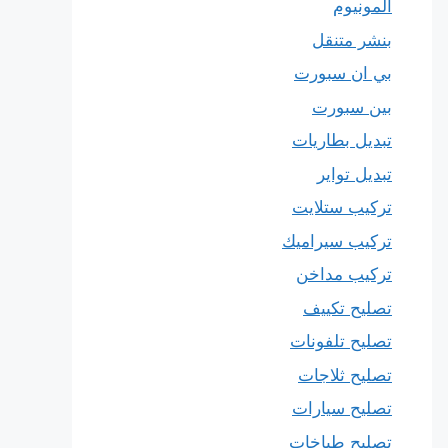
المونيوم
بنشر متنقل
بي ان سبورت
بين سبورت
تبديل بطاريات
تبديل تواير
تركيب ستلايت
تركيب سيراميك
تركيب مداخن
تصليح تكييف
تصليح تلفونات
تصليح ثلاجات
تصليح سيارات
تصليح طباخات