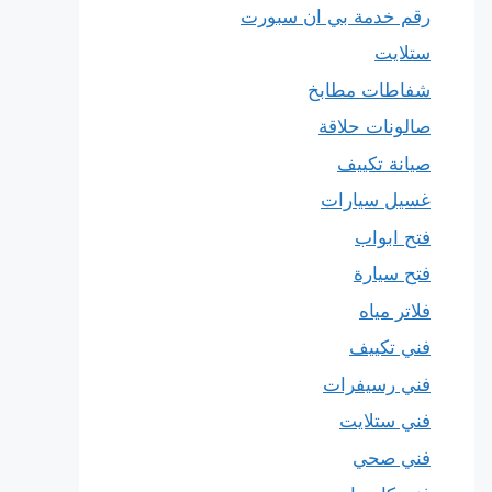
رقم خدمة بي ان سبورت
ستلايت
شفاطات مطابخ
صالونات حلاقة
صيانة تكييف
غسيل سيارات
فتح ابواب
فتح سيارة
فلاتر مياه
فني تكييف
فني رسيفرات
فني ستلايت
فني صحي