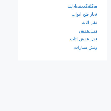
ميكانيكي سيارات
نجار فتح ابواب
نقل اثاث
نقل عفش
نقل عفش اثاث
ونش سيارات