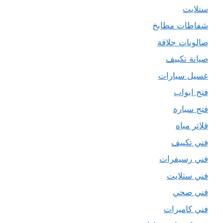
ستلايت
شفاطات مطابخ
صالونات حلاقة
صيانة تكييف
غسيل سيارات
فتح ابواب
فتح سيارة
فلاتر مياه
فني تكييف
فني رسيفرات
فني ستلايت
فني صحي
فني كاميرات