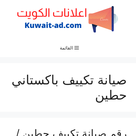
نتقل
لى
لمحتوى
القائمة
صيانة تكييف باكستاني
حطين
رقم صيانة تكييف حطين /