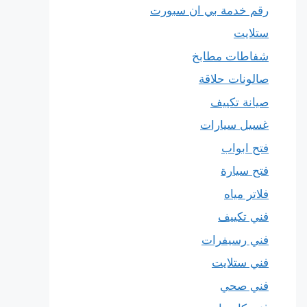
رقم خدمة بي ان سبورت
ستلايت
شفاطات مطابخ
صالونات حلاقة
صيانة تكييف
غسيل سيارات
فتح ابواب
فتح سيارة
فلاتر مياه
فني تكييف
فني رسيفرات
فني ستلايت
فني صحي