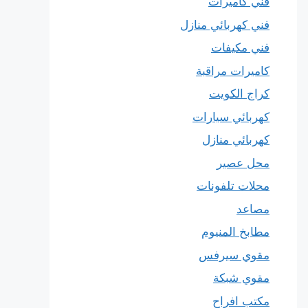
فني كاميرات
فني كهربائي منازل
فني مكيفات
كاميرات مراقبة
كراج الكويت
كهربائي سيارات
كهربائي منازل
محل عصير
محلات تلفونات
مصاعد
مطابخ المنيوم
مقوي سيرفس
مقوي شبكة
مكتب افراح