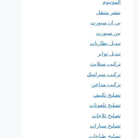
المونيوم
بنشر متنقل
بي ان سبورت
بين سبورت
تبديل بطاريات
تبديل تواير
تركيب ستلايت
تركيب سيراميك
تركيب مداخن
تصليح تكييف
تصليح تلفونات
تصليح ثلاجات
تصليح سيارات
تصليح طباخات