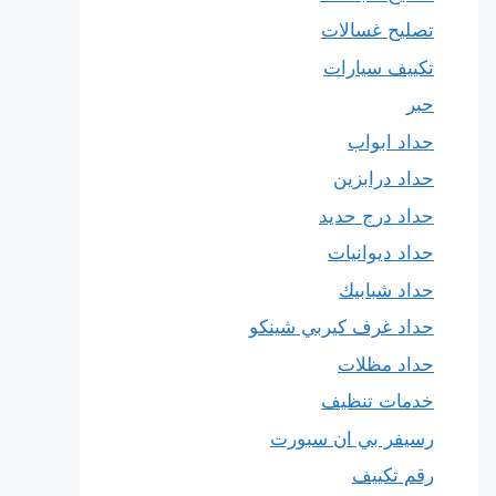
تصليح غسالات
تكييف سيارات
حبر
حداد ابواب
حداد درابزين
حداد درج حديد
حداد ديوانيات
حداد شبابيك
حداد غرف كيربي شينكو
حداد مظلات
خدمات تنظيف
رسيفر بي ان سبورت
رقم تكييف