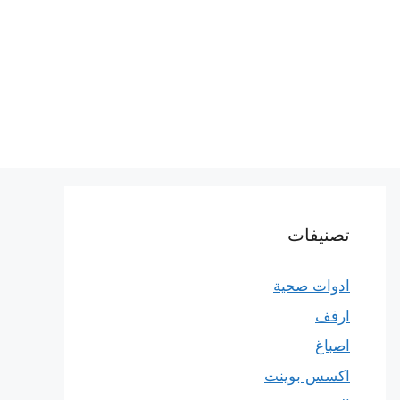
تصنيفات
ادوات صحية
ارفف
اصباغ
اكسس بوينت