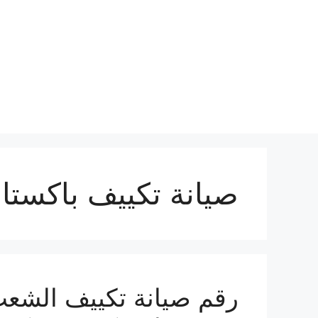
نتقل
لى
لمحتوى
صيانة تكييف باكستا