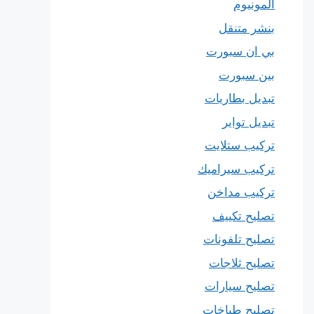
المونيوم
بنشر متنقل
بي ان سبورت
بين سبورت
تبديل بطاريات
تبديل تواير
تركيب ستلايت
تركيب سيراميك
تركيب مداخن
تصليح تكييف
تصليح تلفونات
تصليح ثلاجات
تصليح سيارات
تصليح طباخات