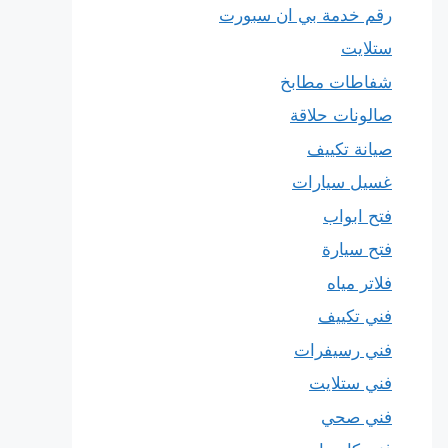
رقم خدمة بي ان سبورت
ستلايت
شفاطات مطابخ
صالونات حلاقة
صيانة تكييف
غسيل سيارات
فتح ابواب
فتح سيارة
فلاتر مياه
فني تكييف
فني رسيفرات
فني ستلايت
فني صحي