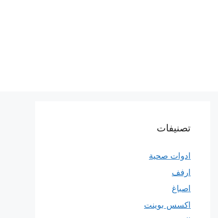
تصنيفات
ادوات صحية
ارفف
اصباغ
اكسس بوينت