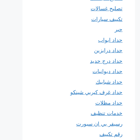
تصليح غسالات
تكييف سيارات
حبر
حداد ابواب
حداد درابزين
حداد درج حديد
حداد ديوانيات
حداد شبابيك
حداد غرف كيربي شينكو
حداد مظلات
خدمات تنظيف
رسيفر بي ان سبورت
رقم تكييف