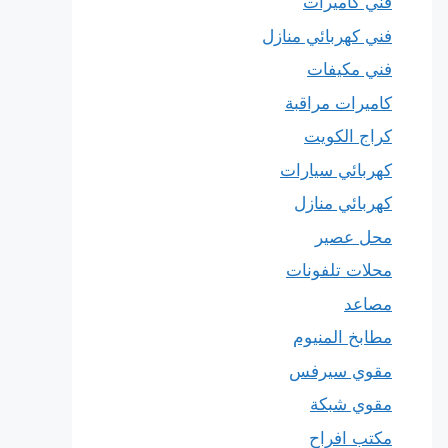
فني كاميرات
فني كهربائي منازل
فني مكيفات
كاميرات مراقبة
كراج الكويت
كهربائي سيارات
كهربائي منازل
محل عصير
محلات تلفونات
مصاعد
مطابخ المنيوم
مقوي سيرفس
مقوي شبكة
مكتب افراح