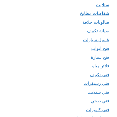
ستلايت
شفاطات مطابخ
صالونات حلاقة
صيانة تكييف
غسيل سيارات
فتح ابواب
فتح سيارة
فلاتر مياه
فني تكييف
فني رسيفرات
فني ستلايت
فني صحي
فني كاميرات