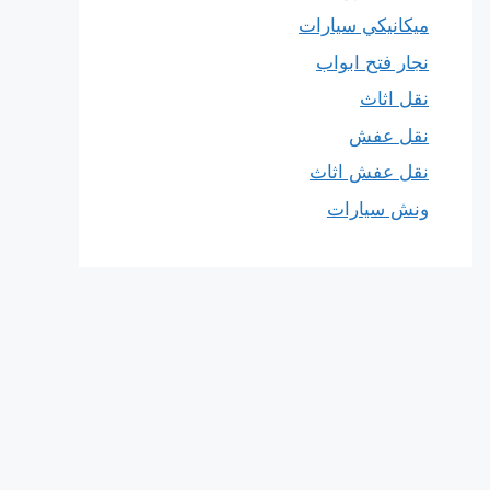
ميكانيكي سيارات
نجار فتح ابواب
نقل اثاث
نقل عفش
نقل عفش اثاث
ونش سيارات