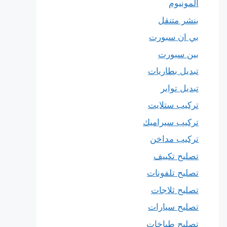
المونيوم
بنشر متنقل
بي ان سبورت
بين سبورت
تبديل بطاريات
تبديل تواير
تركيب ستلايت
تركيب سيراميك
تركيب مداخن
تصليح تكييف
تصليح تلفونات
تصليح ثلاجات
تصليح سيارات
تصليح طباخات