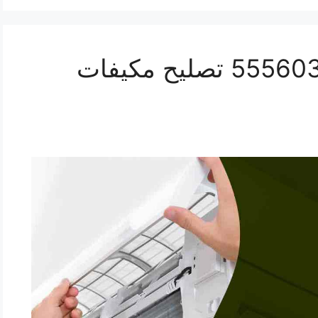
صيانة تكييف النزهة 55560390 تصليح مكيفات