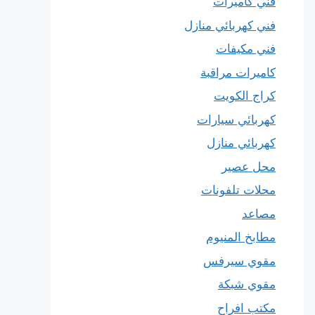
فني كاميرات
فني كهربائي منازل
فني مكيفات
كاميرات مراقبة
كراج الكويت
كهربائي سيارات
كهربائي منازل
محل عصير
محلات تلفونات
مصاعد
مطابخ المنيوم
مقوي سيرفس
مقوي شبكة
مكتب افراح