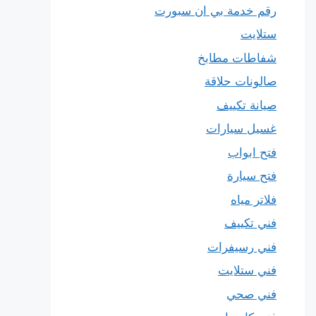
رقم خدمة بي ان سبورت
ستلايت
شفاطات مطابخ
صالونات حلاقة
صيانة تكييف
غسيل سيارات
فتح ابواب
فتح سيارة
فلاتر مياه
فني تكييف
فني رسيفرات
فني ستلايت
فني صحي