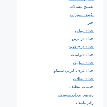
تصليح غسالات
تكييف سيارات
حبر
حداد ابواب
حداد درابزين
حداد درج حديد
حداد ديوانيات
حداد شبابيك
حداد غرف كيربي شينكو
حداد مظلات
خدمات تنظيف
رسيفر بي ان سبورت
رقم تكييف