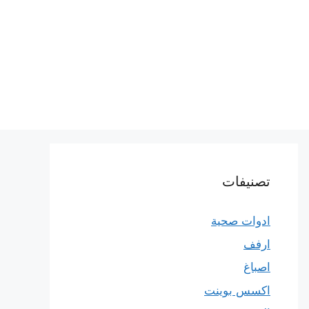
تصنيفات
ادوات صحية
ارفف
اصباغ
اكسس بوينت