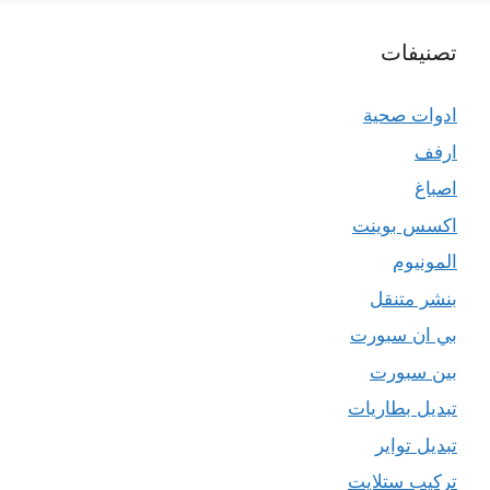
تصنيفات
ادوات صحية
ارفف
اصباغ
اكسس بوينت
المونيوم
بنشر متنقل
بي ان سبورت
بين سبورت
تبديل بطاريات
تبديل تواير
تركيب ستلايت