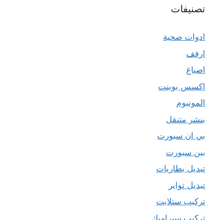
تصنيفات
ادوات صحية
ارفف
اصباغ
اكسس بوينت
المونيوم
بنشر متنقل
بي ان سبورت
بين سبورت
تبديل بطاريات
تبديل تواير
تركيب ستلايت
تركيب سيراميك