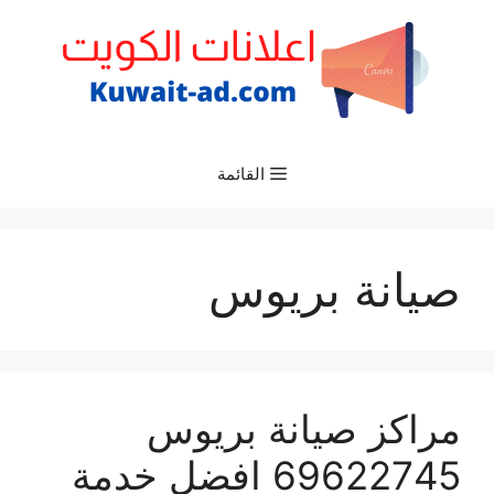
نتقل
لى
لمحتوى
القائمة
صيانة بريوس
مراكز صيانة بريوس
69622745 افضل خدمة