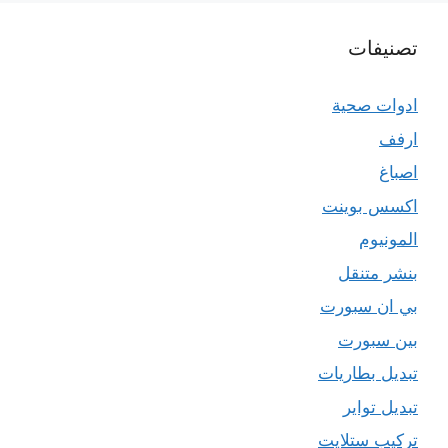
تصنيفات
ادوات صحية
ارفف
اصباغ
اكسس بوينت
المونيوم
بنشر متنقل
بي ان سبورت
بين سبورت
تبديل بطاريات
تبديل تواير
تركيب ستلايت