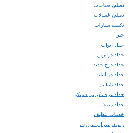
تصليح طباخات
تصليح غسالات
تكييف سيارات
حبر
حداد ابواب
حداد درابزين
حداد درج حديد
حداد ديوانيات
حداد شبابيك
حداد غرف كيربي شينكو
حداد مظلات
خدمات تنظيف
رسيفر بي ان سبورت