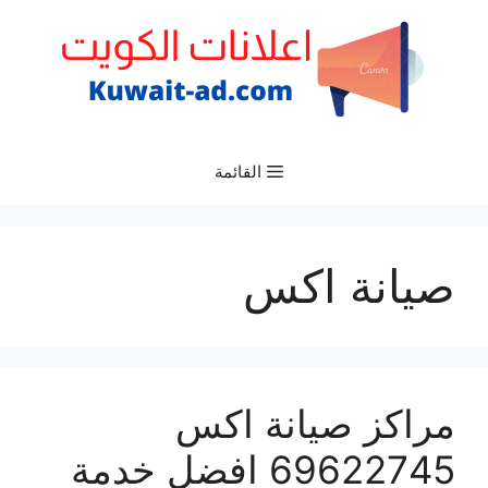
نتقل
لى
لمحتوى
القائمة
صيانة اكس
مراكز صيانة اكس
69622745 افضل خدمة