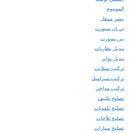
المونيوم
بنشر متنقل
بي ان سبورت
بين سبورت
تبديل بطاريات
تبديل تواير
تركيب ستلايت
تركيب سيراميك
تركيب مداخن
تصليح تكييف
تصليح تلفونات
تصليح ثلاجات
تصليح سيارات