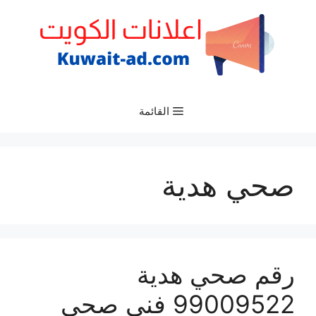
نتقل
لى
لمحتوى
القائمة
صحي هدية
رقم صحي هدية
99009522 فني صحي