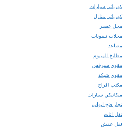
كهربائي سيارات
كهربائي منازل
محل عصير
محلات تلفونات
مصاعد
مطابخ المنيوم
مقوي سيرفس
مقوي شبكة
مكتب افراح
ميكانيكي سيارات
نجار فتح ابواب
نقل اثاث
نقل عفش