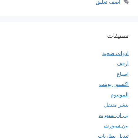
أضف تعليق
تصنيفات
ادوات صحية
ارفف
اصباغ
اكسس بوينت
المونيوم
بنشر متنقل
بي ان سبورت
بين سبورت
تبديل بطاريات