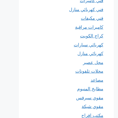
فني كاميرات
فني كهربائي منازل
فني مكيفات
كاميرات مراقبة
كراج الكويت
كهربائي سيارات
كهربائي منازل
محل عصير
محلات تلفونات
مصاعد
مطابخ المنيوم
مقوي سيرفس
مقوي شبكة
مكتب افراح