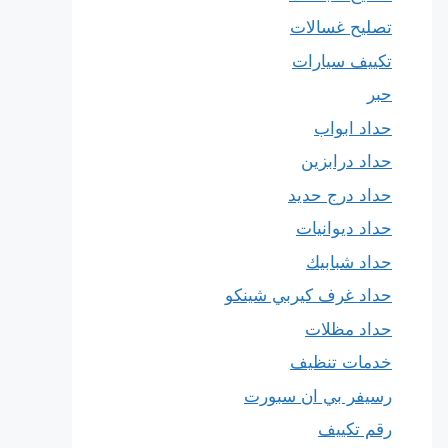
تصليح غسالات
تكييف سيارات
حبر
حداد ابواب
حداد درابزين
حداد درج حديد
حداد ديوانيات
حداد شبابيك
حداد غرف كيربي شينكو
حداد مظلات
خدمات تنظيف
رسيفر بي ان سبورت
رقم تكييف