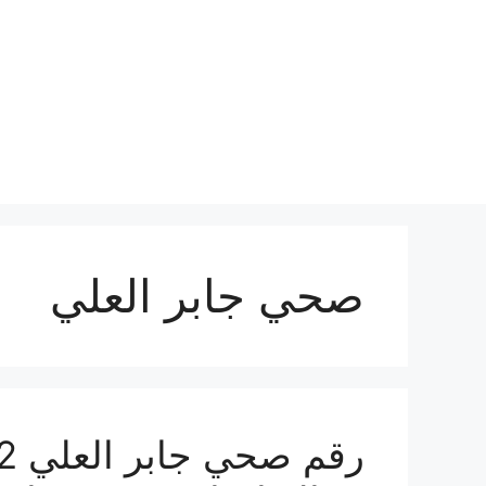
نتقل
لى
لمحتوى
صحي جابر العلي