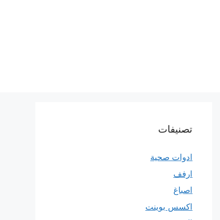
تصنيفات
ادوات صحية
ارفف
اصباغ
اكسس بوينت