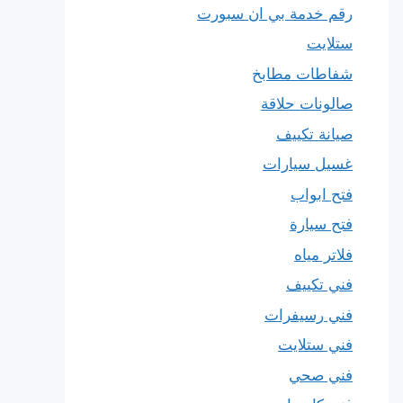
رقم خدمة بي ان سبورت
ستلايت
شفاطات مطابخ
صالونات حلاقة
صيانة تكييف
غسيل سيارات
فتح ابواب
فتح سيارة
فلاتر مياه
فني تكييف
فني رسيفرات
فني ستلايت
فني صحي