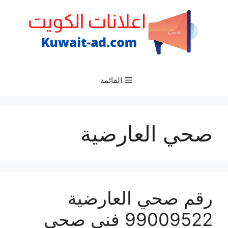
نتقل
لى
لمحتوى
القائمة
صحي العارضية
رقم صحي العارضية
99009522 فني صحي