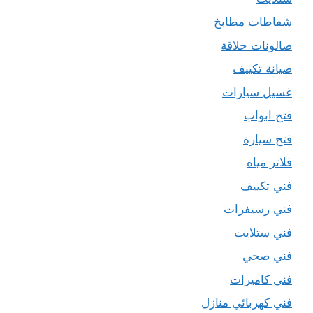
شفاطات مطابخ
صالونات حلاقة
صيانة تكييف
غسيل سيارات
فتح ابواب
فتح سيارة
فلاتر مياه
فني تكييف
فني رسيفرات
فني ستلايت
فني صحي
فني كاميرات
فني كهربائي منازل