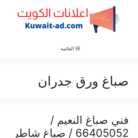
نتقل
لى
لمحتوى
القائمة
صباغ ورق جدران
فني صباغ النعيم /
66405052 / صباغ شاطر