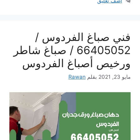
أضف تعليق
فني صباغ الفردوس /
66405052 / صباغ شاطر
ورخيص أصباغ الفردوس
مايو 23, 2021
بقلم
Rawan