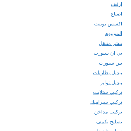
ارفف
اصباغ
اكسس بوينت
المونيوم
بنشر متنقل
بي ان سبورت
بين سبورت
تبديل بطاريات
تبديل تواير
تركيب ستلايت
تركيب سيراميك
تركيب مداخن
تصليح تكييف