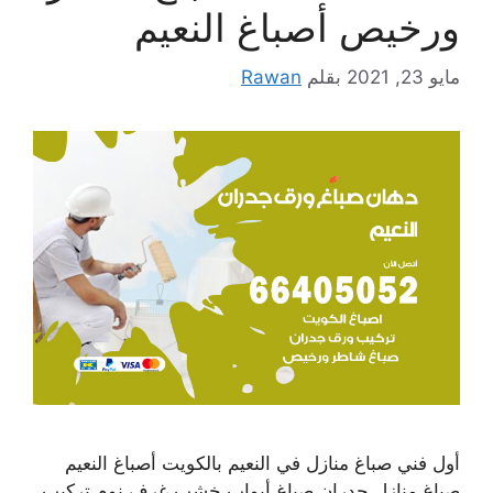
ورخيص أصباغ النعيم
مايو 23, 2021
بقلم
Rawan
أول فني صباغ منازل في النعيم بالكويت أصباغ النعيم
صباغ منازل جدران صباغ أبواب خشب غرف نوم تركيب