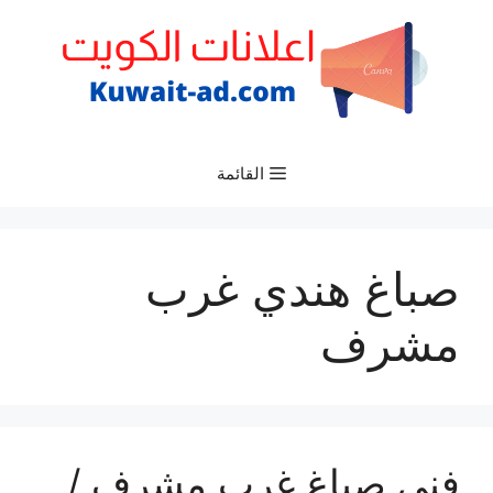
نتقل
لى
لمحتوى
القائمة
صباغ هندي غرب
مشرف
فني صباغ غرب مشرف /