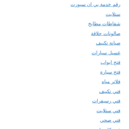
رقم خدمة بي ان سبورت
ستلايت
شفاطات مطابخ
صالونات حلاقة
صيانة تكييف
غسيل سيارات
فتح ابواب
فتح سيارة
فلاتر مياه
فني تكييف
فني رسيفرات
فني ستلايت
فني صحي