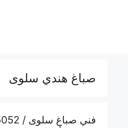
نتقل
لى
لمحتوى
صباغ هندي سلوى