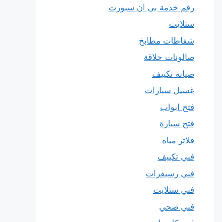
رقم خدمة بي ان سبورت
ستلايت
شفاطات مطابخ
صالونات حلاقة
صيانة تكييف
غسيل سيارات
فتح ابواب
فتح سيارة
فلاتر مياه
فني تكييف
فني رسيفرات
فني ستلايت
فني صحي