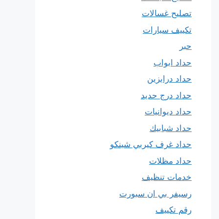
تصليح غسالات
تكييف سيارات
حبر
حداد ابواب
حداد درابزين
حداد درج حديد
حداد ديوانيات
حداد شبابيك
حداد غرف كيربي شينكو
حداد مظلات
خدمات تنظيف
رسيفر بي ان سبورت
رقم تكييف