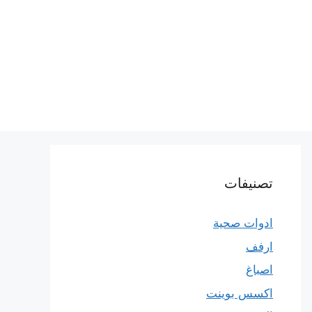
تصنيفات
ادوات صحية
ارفف
اصباغ
اكسس بوينت