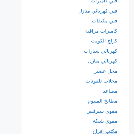
فني كاميرات
فني كهربائي منازل
فني مكيفات
كاميرات مراقبة
كراج الكويت
كهربائي سيارات
كهربائي منازل
محل عصير
محلات تلفونات
مصاعد
مطابخ المنيوم
مقوي سيرفس
مقوي شبكة
مكتب افراح