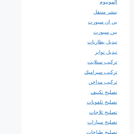
المونيوم
بنشر متنقل
بي ان سبورت
بين سبورت
تبديل بطاريات
تبديل تواير
تركيب ستلايت
تركيب سيراميك
تركيب مداخن
تصليح تكييف
تصليح تلفونات
تصليح ثلاجات
تصليح سيارات
تصليح طباخات