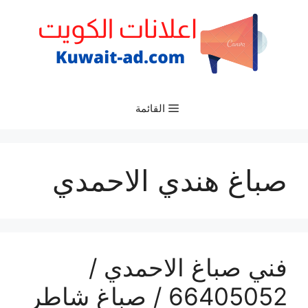
نتقل
لى
لمحتوى
القائمة
صباغ هندي الاحمدي
فني صباغ الاحمدي /
66405052 / صباغ شاطر