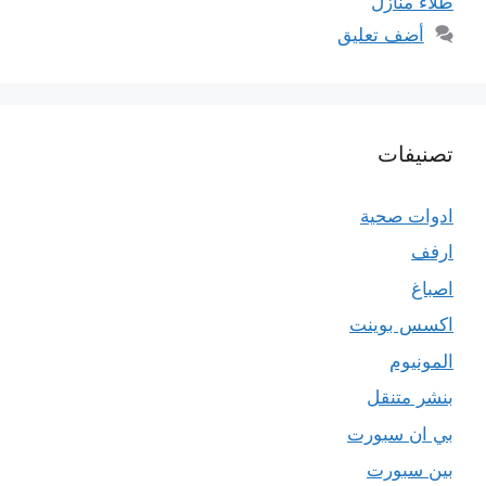
طلاء منازل
أضف تعليق
تصنيفات
ادوات صحية
ارفف
اصباغ
اكسس بوينت
المونيوم
بنشر متنقل
بي ان سبورت
بين سبورت