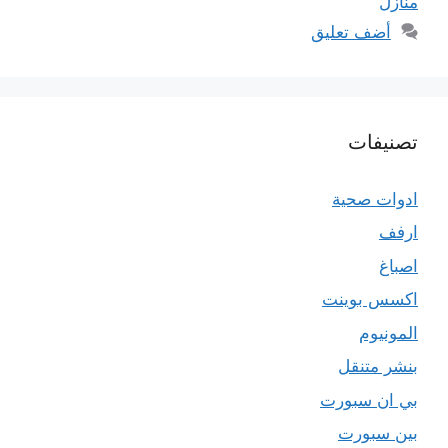
منازل
أضف تعليق
تصنيفات
ادوات صحية
ارفف
اصباغ
اكسس بوينت
المونيوم
بنشر متنقل
بي ان سبورت
بين سبورت