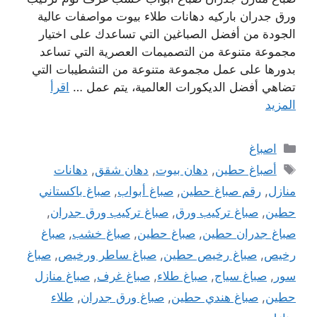
ورق جدران باركيه دهانات طلاء بيوت مواصفات عالية
الجودة من أفضل الصباغين التي تساعدك على اختيار
مجموعة متنوعة من التصميمات العصرية التي تساعد
بدورها على عمل مجموعة متنوعة من التشطيبات التي
تضاهي أفضل الديكورات العالمية، يتم عمل …
اقرأ
المزيد
التصنيفات
اصباغ
الوسوم
أصباغ حطين
,
دهان بيوت
,
دهان شقق
,
دهانات
منازل
,
رقم صباغ حطين
,
صباغ أبواب
,
صباغ باكستاني
حطين
,
صباغ تركيب ورق
,
صباغ تركيب ورق جدران
,
صباغ جدران حطين
,
صباغ حطين
,
صباغ خشب
,
صباغ
رخيص
,
صباغ رخيص حطين
,
صباغ ساطر ورخيص
,
صباغ
سور
,
صباغ سياج
,
صباغ طلاء
,
صباغ غرف
,
صباغ منازل
حطين
,
صباغ هندي حطين
,
صباغ ورق جدران
,
طلاء