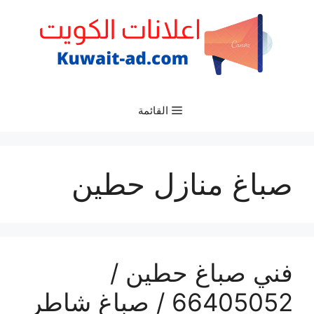
نتقل
لى
لمحتوى
القائمة
صباغ منازل حطين
فني صباغ حطين /
66405052 / صباغ شاطر