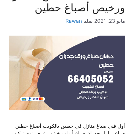
ورخيص أصباغ حطين
مايو 23, 2021
بقلم
Rawan
أول فني صباغ منازل في حطين بالكويت أصباغ حطين
صباغ منازل جدران صباغ أبواب خشب غرف نوم تركيب