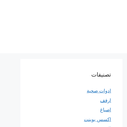
تصنيفات
ادوات صحية
ارفف
اصباغ
اكسس بوينت