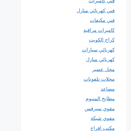
فني كاميرات
فني كهربائي منازل
فني مكيفات
كاميرات مراقبة
كراج الكويت
كهربائي سيارات
كهربائي منازل
محل عصير
محلات تلفونات
مصاعد
مطابخ المنيوم
مقوي سيرفس
مقوي شبكة
مكتب افراح