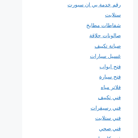
رقم خدمة بي ان سبورت
ستلايت
شفاطات مطابخ
صالونات حلاقة
صيانة تكييف
غسيل سيارات
فتح ابواب
فتح سيارة
فلاتر مياه
فني تكييف
فني رسيفرات
فني ستلايت
فني صحي