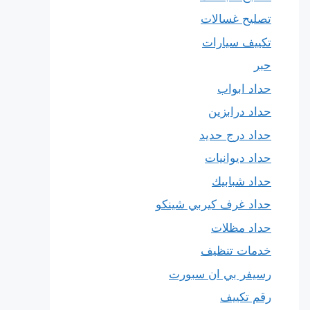
تصليح غسالات
تكييف سيارات
حبر
حداد ابواب
حداد درابزين
حداد درج حديد
حداد ديوانيات
حداد شبابيك
حداد غرف كيربي شينكو
حداد مظلات
خدمات تنظيف
رسيفر بي ان سبورت
رقم تكييف