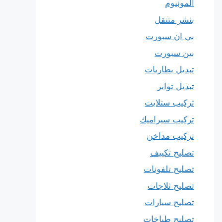
المونيوم
بنشر متنقل
بي ان سبورت
بين سبورت
تبديل بطاريات
تبديل تواير
تركيب ستلايت
تركيب سيراميك
تركيب مداخن
تصليح تكييف
تصليح تلفونات
تصليح ثلاجات
تصليح سيارات
تصليح طباخات