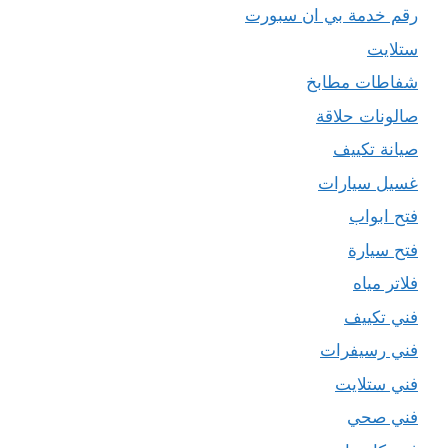
رقم خدمة بي ان سبورت
ستلايت
شفاطات مطابخ
صالونات حلاقة
صيانة تكييف
غسيل سيارات
فتح ابواب
فتح سيارة
فلاتر مياه
فني تكييف
فني رسيفرات
فني ستلايت
فني صحي