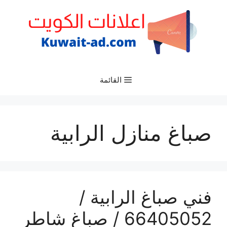
نتقل
لى
لمحتوى
القائمة
صباغ منازل الرابية
فني صباغ الرابية /
66405052 / صباغ شاطر