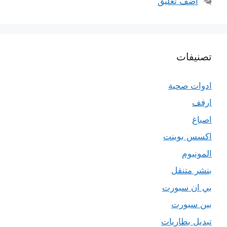
أضف تعليق
تصنيفات
ادوات صحية
ارفف
اصباغ
اكسس بوينت
المونيوم
بنشر متنقل
بي ان سبورت
بين سبورت
تبديل بطاريات