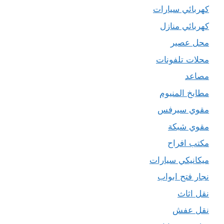
كهربائي سيارات
كهربائي منازل
محل عصير
محلات تلفونات
مصاعد
مطابخ المنيوم
مقوي سيرفس
مقوي شبكة
مكتب افراح
ميكانيكي سيارات
نجار فتح ابواب
نقل اثاث
نقل عفش