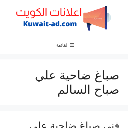
نتقل
لى
لمحتوى
القائمة
صباغ ضاحية علي
صباح السالم
فني صباغ ضاحية علي